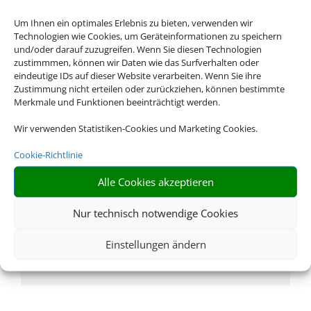
Um Ihnen ein optimales Erlebnis zu bieten, verwenden wir
Technologien wie Cookies, um Geräteinformationen zu speichern
und/oder darauf zuzugreifen. Wenn Sie diesen Technologien
Rufen Sie uns an
zustimmmen, können wir Daten wie das Surfverhalten oder
eindeutige IDs auf dieser Website verarbeiten. Wenn Sie ihre
Zustimmung nicht erteilen oder zurückziehen, können bestimmte
06021 76006
Merkmale und Funktionen beeinträchtigt werden.
Wir verwenden Statistiken-Cookies und Marketing Cookies.
Cookie-Richtlinie
Alle Cookies akzeptieren
Nur technisch notwendige Cookies
Schreiben Sie uns eine Email
Einstellungen ändern
tui-travelstar-koch@t-online.de